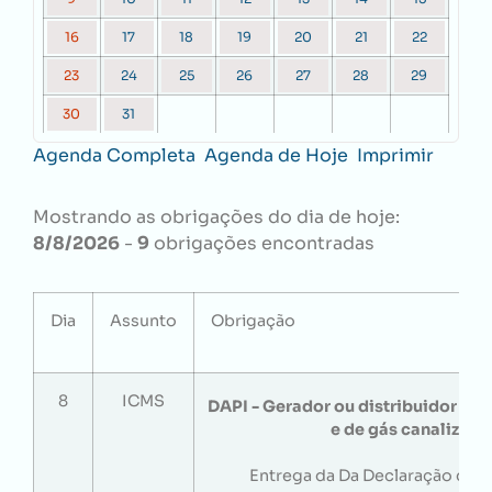
16
17
18
19
20
21
22
23
24
25
26
27
28
29
30
31
Agenda Completa
Agenda de Hoje
Imprimir
Mostrando as obrigações do dia de hoje:
8/8/2026
-
9
obrigações encontradas
Dia
Assunto
Obrigação
8
ICMS
DAPI - Gerador ou distribuidor de e
e de gás canalizado
Entrega da Da Declaração de 