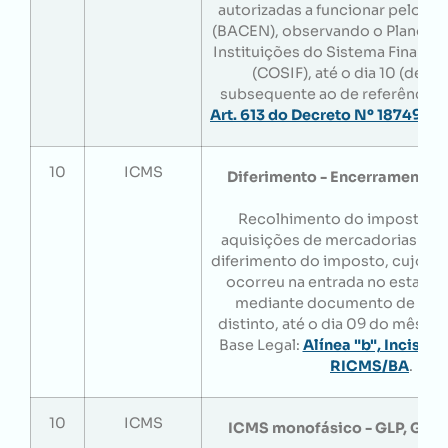
autorizadas a funcionar pelo Ba
(BACEN), observando o Plano de
Instituições do Sistema Finance
(COSIF), até o dia 10 (dez)
subsequente ao de referência. 
Art. 613 do Decreto Nº 18749 D
10
ICMS
Diferimento - Encerramento n
Recolhimento do imposto rel
aquisições de mercadorias apa
diferimento do imposto, cujo e
ocorreu na entrada no estabe
mediante documento de arr
distinto, até o dia 09 do mês s
Base Legal:
Alínea "b", Inciso I,
RICMS/BA
.
10
ICMS
ICMS monofásico - GLP, GLG