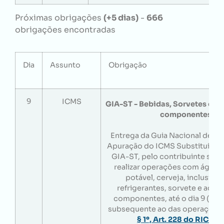
Próximas obrigações
(+5 dias)
-
666
obrigações encontradas
Dia
Assunto
Obrigação
9
ICMS
GIA-ST - Bebidas, Sorvetes e ac
componentes
Entrega da Guia Nacional de In
Apuração do ICMS Substituição T
GIA-ST, pelo contribuinte subs
realizar operações com água m
potável, cerveja, inclusive
refrigerantes, sorvete e aces
componentes, até o dia 9 (nov
subsequente ao das operações. 
§ 1º, Art. 228 do RICMS