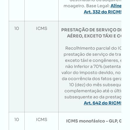
moageiro. Base Legal:
Alínea "a
Art. 332 do RICMS/B
10
ICMS
PRESTAÇÃO DE SERVIÇO DE T
AÉREO, EXCETO TÁXI E CO
Recolhimento parcial do ICMS
prestação de serviço de transp
exceto táxi e congêneres, em 
não inferior a 70% (setenta por
valor do imposto devido, no mês
da ocorrência dos fatos geradore
10 (dez) do mês subsequente,
complementação até o último 
subsequente ao da prestação. B
Art. 642 do RICMS/A
10
ICMS
ICMS monofásico - GLP, GLG