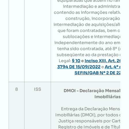
equiparadas que atuem no ramo d
intermediação e administração I
contendo as informações relativas 
construção, incorporação, lo
intermediação de aquisições/aliena
que foram contratadas, bem como,
sublocações e intermediações 
independentemente do ano em que
tenha sido contratada, até 8º (oit
subseqüente ao da prestação dos 
Legal:
§ 10
e
Inciso XIII, Art. 266
3794 DE 15/09/2022
e
Art. 4º do
SEFIN/GAB Nº 2 DE 22/12
8
ISS
DMOI - Declaração Mensal de
Imobiliárias
Entrega da Declaração Mensal 
Imobiliárias (DMOI), por todos os s
Justiça responsáveis por Cartório
Registro de Imóveis e de Títulos