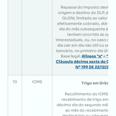
Repasse do imposto devido à
origem e destino do GLP, do 
GLGNi, limitado ao valor do
efetivamente cobrado, até o 10
dia do mês subsequente àque
tenham ocorrido as oper
interestaduais, ou, no caso do 1
dia cair em dia não útil ou sem
bancário, no primeiro dia útil s
Base legal:
Alíneas "a"
e
"c"
,
I
Cláusula décima sexta do Con
Nº 199 DE 22/12/202
10
ICMS
Trigo em Grãos
Recolhimento do ICMS dev
recebimento de trigo em grão
décimo dia do segundo mês s
ao mês do recebimento, s
destinatário ou adquirente in