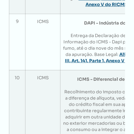
Anexo V do RICMS/
9
ICMS
DAPI - Indústria do fu
Entrega da Declaração de Ap
Informação do ICMS - Dapi pela 
fumo, até o dia nove do mês su
da apuração. Base Legal:
Alínea 
III, Art. 141, Parte 1, Anexo V 
10
ICMS
ICMS - Diferencial de Alí
Recolhimento do imposto corr
a diferença de alíquota, vedada 
do crédito fiscal em sua apura
contribuinte regularmente inscr
adquirir em outra unidade da f
no exterior mercadorias ou bens
a consumo ou a integrar o ativo