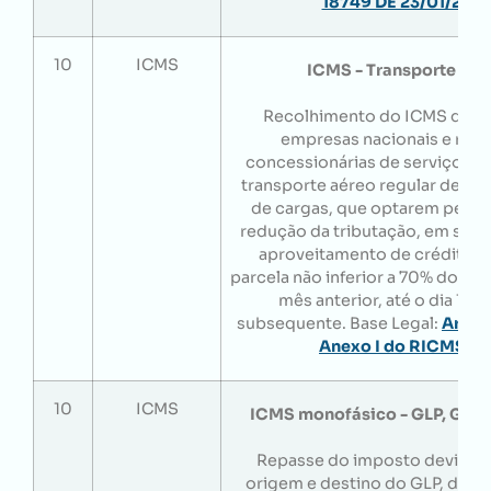
18749 DE 23/01/202
10
ICMS
ICMS - Transporte Aér
Recolhimento do ICMS devid
empresas nacionais e regi
concessionárias de serviços p
transporte aéreo regular de pa
de cargas, que optarem pelo 
redução da tributação, em subs
aproveitamento de crédito fi
parcela não inferior a 70% do val
mês anterior, até o dia 10 
subsequente. Base Legal:
Art. 3
Anexo I do RICMS/A
10
ICMS
ICMS monofásico - GLP, GLG
Repasse do imposto devido à
origem e destino do GLP, do 