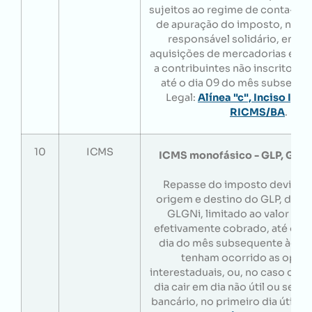
sujeitos ao regime de conta-cor
de apuração do imposto, na c
responsável solidário, em re
aquisições de mercadorias efet
a contribuintes não inscritos n
até o dia 09 do mês subseque
Legal:
Alínea "c", Inciso I, Ar
RICMS/BA
.
10
ICMS
ICMS monofásico - GLP, GLG
Repasse do imposto devido à
origem e destino do GLP, do 
GLGNi, limitado ao valor do
efetivamente cobrado, até o 10
dia do mês subsequente àque
tenham ocorrido as oper
interestaduais, ou, no caso do 1
dia cair em dia não útil ou sem
bancário, no primeiro dia útil s