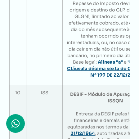
Repasse do imposto devido à
origem e destino do GLP, do 
GLGNi, limitado ao valor do
efetivamente cobrado, até o 10
dia do mês subsequente àque
tenham ocorrido as oper
interestaduais, ou, no caso do 1
dia cair em dia não útil ou sem
bancário, no primeiro dia útil s
Base legal:
Alíneas "a"
e
"c"
,
I
Cláusula décima sexta do Con
Nº 199 DE 22/12/202
10
ISS
DESIF - Módulo de Apuração 
ISSQN
Entrega da DESIF pelas insti
financeiras e demais entidade
equiparadas nos termos da
Lei
31/12/1964
, autorizadas a func