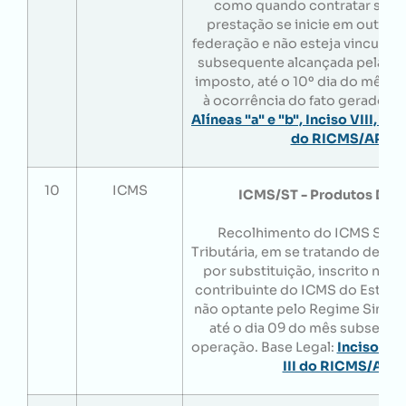
como quando contratar servi
prestação se inicie em outra 
federação e não esteja vinculad
subsequente alcançada pela in
imposto, até o 10º dia do mês 
à ocorrência do fato gerador. B
Alíneas "a" e "b", Inciso VIII, Art
do RICMS/AP
10
ICMS
ICMS/ST - Produtos Dive
Recolhimento do ICMS Subst
Tributária, em se tratando de suj
por substituição, inscrito no c
contribuinte do ICMS do Estad
não optante pelo Regime Simple
até o dia 09 do mês subseque
operação. Base Legal:
Inciso I, A
III do RICMS/AP