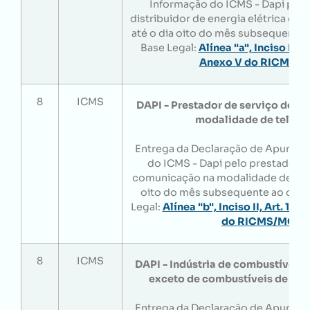
Informação do ICMS - Dapi pelo
distribuidor de energia elétrica e de
até o dia oito do mês subsequente 
Base Legal:
Alínea "a", Inciso II, Ar
Anexo V do RICMS/
8
ICMS
DAPI - Prestador de serviço de 
modalidade de telefo
Entrega da Declaração de Apuraçã
do ICMS - Dapi pelo prestador d
comunicação na modalidade de telef
oito do mês subsequente ao da a
Legal:
Alínea "b", Inciso II, Art. 141,
do RICMS/MG
8
ICMS
DAPI - Indústria de combustíveis e
exceto de combustíveis de ori
Entrega da Declaração de Apuraçã