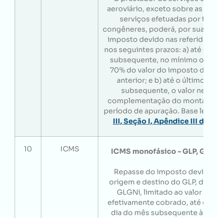
aeroviário, exceto sobre as pr
serviços efetuadas por táxi 
congêneres, poderá, por sua opç
imposto devido nas referidas p
nos seguintes prazos: a) até o d
subsequente, no mínimo o equ
70% do valor do imposto devi
anterior; e b) até o último di
subsequente, o valor neces
complementação do montante 
período de apuração. Base legal
III, Seção I, Apêndice III do
10
ICMS
ICMS monofásico - GLP, GLG
Repasse do imposto devido à
origem e destino do GLP, do 
GLGNi, limitado ao valor do
efetivamente cobrado, até o 10
dia do mês subsequente àque