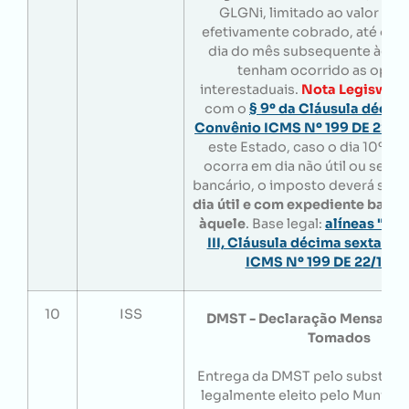
GLGNi, limitado ao valor do
efetivamente cobrado, até o 10
dia do mês subsequente àque
tenham ocorrido as oper
interestaduais.
Nota Legisweb:
com o
§ 9º da Cláusula décim
Convênio ICMS Nº 199 DE 22/1
este Estado, caso o dia 10º (d
ocorra em dia não útil ou sem 
bancário, o imposto deverá ser 
dia útil e com expediente bancá
àquele
. Base legal:
alíneas "a"
III, Cláusula décima sexta do
ICMS Nº 199 DE 22/12/2
10
ISS
DMST - Declaração Mensal de
Tomados
Entrega da DMST pelo substituto
legalmente eleito pelo Municíp