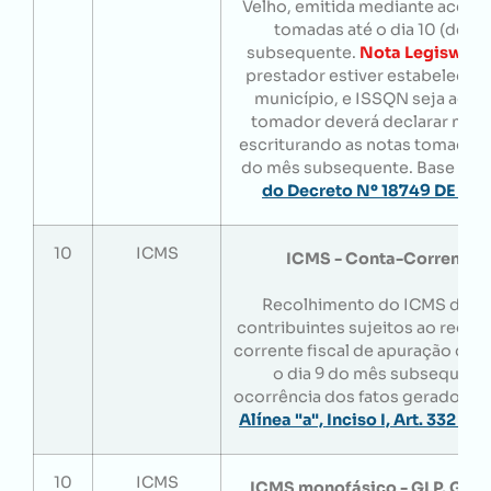
Velho, emitida mediante aceite
tomadas até o dia 10 (dez)
subsequente.
Nota Legisweb:
prestador estiver estabelecid
município, e ISSQN seja aqui 
tomador deverá declarar man
escriturando as notas tomadas a
do mês subsequente. Base Lega
do Decreto Nº 18749 DE 23/
10
ICMS
ICMS - Conta-Corrente F
Recolhimento do ICMS devi
contribuintes sujeitos ao regim
corrente fiscal de apuração do 
o dia 9 do mês subsequent
ocorrência dos fatos geradores.
Alínea "a", Inciso I, Art. 332 
10
ICMS
ICMS monofásico - GLP, GLG