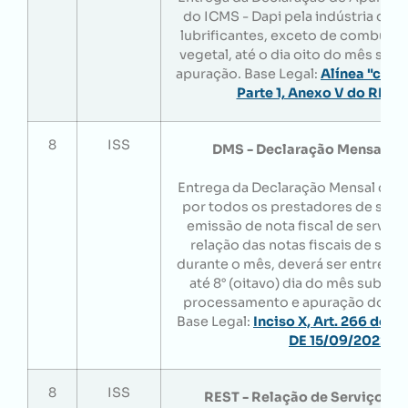
do ICMS - Dapi pela indústria de 
lubrificantes, exceto de combustí
vegetal, até o dia oito do mês sub
apuração. Base Legal:
Alínea "c", Inc
Parte 1, Anexo V do RIC
8
ISS
DMS - Declaração Mensal de
Entrega da Declaração Mensal de S
por todos os prestadores de servi
emissão de nota fiscal de serviço
relação das notas fiscais de serv
durante o mês, deverá ser entreg
até 8° (oitavo) dia do mês subseq
processamento e apuração do im
Base Legal:
Inciso X, Art. 266 do 
DE 15/09/2022
.
8
ISS
REST - Relação de Serviços de