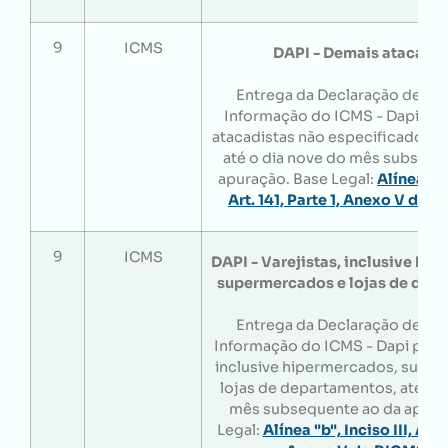
9
ICMS
DAPI - Demais atacadis
Entrega da Declaração de Ap
Informação do ICMS - Dapi pe
atacadistas não especificados 
até o dia nove do mês subsequ
apuração. Base Legal:
Alínea "a",
Art. 141, Parte 1, Anexo V do
9
ICMS
DAPI - Varejistas, inclusive hi
supermercados e lojas de dep
Entrega da Declaração de Ap
Informação do ICMS - Dapi pelos
inclusive hipermercados, supe
lojas de departamentos, até o 
mês subsequente ao da apura
Legal:
Alínea "b", Inciso III, Art. 