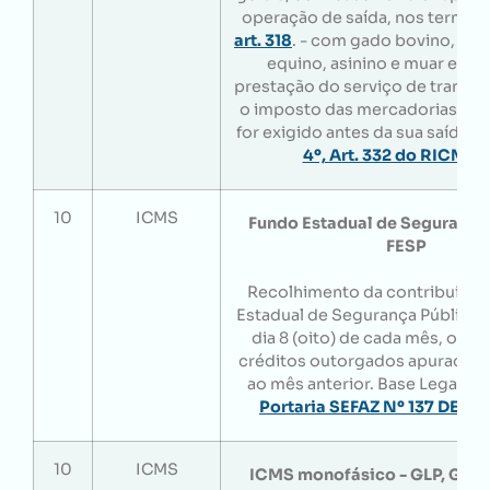
operação de saída, nos termos
art. 318
. - com gado bovino, bufa
equino, asinino e muar em pé
prestação do serviço de transp
o imposto das mercadorias tra
for exigido antes da sua saída. 
4º, Art. 332 do RICMS/
10
ICMS
Fundo Estadual de Segurança 
FESP
Recolhimento da contribuição
Estadual de Segurança Pública - 
dia 8 (oito) de cada mês, os v
créditos outorgados apurados 
ao mês anterior. Base Legal:
Art
Portaria SEFAZ Nº 137 DE 16
10
ICMS
ICMS monofásico - GLP, GLG