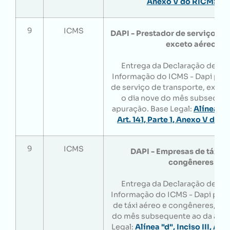
Anexo V do RICMS/
9
ICMS
DAPI - Prestador de serviço de 
exceto aéreo
Entrega da Declaração de Ap
Informação do ICMS - Dapi pel
de serviço de transporte, exceto
o dia nove do mês subsequen
apuração. Base Legal:
Alínea "c",
Art. 141, Parte 1, Anexo V do
9
ICMS
DAPI - Empresas de táxi a
congêneres
Entrega da Declaração de Ap
Informação do ICMS - Dapi pel
de táxi aéreo e congêneres, até
do mês subsequente ao da apur
Legal:
Alínea "d", Inciso III, Art. 