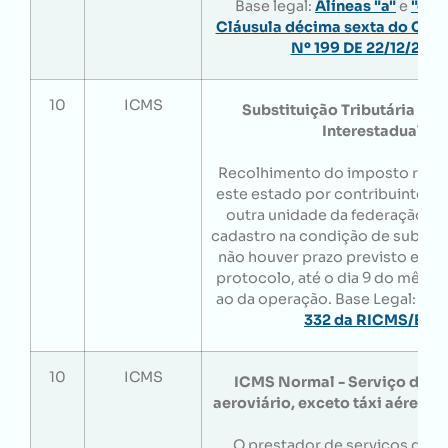
Base legal:
Alíneas "a"
e
"c"
,
I
Cláusula décima sexta do Con
Nº 199 DE 22/12/202
10
ICMS
Substituição Tributária - O
Interestadual
Recolhimento do imposto retid
este estado por contribuinte lo
outra unidade da federação e i
cadastro na condição de substit
não houver prazo previsto em 
protocolo, até o dia 9 do mês 
ao da operação. Base Legal:
Inci
332 da RICMS/BA
.
10
ICMS
ICMS Normal - Serviço de tr
aeroviário, exceto táxi aéreo e
O prestador de serviços de t