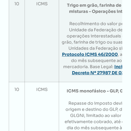
10
ICMS
Trigo em grão, farinha de tri
misturas - Operações intere
Recolhimento do valor perte
Unidade da Federação de des
operações interestaduais com
grão, farinha de trigo ou suas mi
Unidades da Federação signat
Protocolo ICMS 46/2000
, até o
do mês subsequente ao da s
mercadoria. Base Legal:
Inciso I
Decreto Nº 27987 DE 02/0
10
ICMS
ICMS monofásico - GLP, GLG
Repasse do imposto devido à
origem e destino do GLP, do 
GLGNi, limitado ao valor do
efetivamente cobrado, até o 10
dia do mês subsequente àque