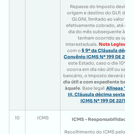
Repasse do imposto devido à
origem e destino do GLP, do 
GLGNi, limitado ao valor do
efetivamente cobrado, até o 10
dia do mês subsequente àque
tenham ocorrido as oper
interestaduais.
Nota Legisweb:
com o
§ 9º da Cláusula décim
Convênio ICMS Nº 199 DE 22/1
este Estado, caso o dia 10º (d
ocorra em dia não útil ou sem 
bancário, o imposto deverá ser 
dia útil e com expediente bancá
àquele
. Base legal:
Alíneas "a"
III, Cláusula décima sexta do
ICMS Nº 199 DE 22/12/2
10
ICMS
ICMS - Responsabilidade So
Recolhimento do ICMS pelos co