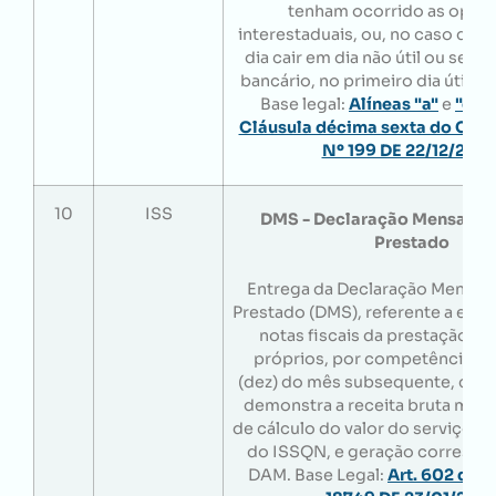
tenham ocorrido as oper
interestaduais, ou, no caso do 1
dia cair em dia não útil ou sem
bancário, no primeiro dia útil s
Base legal:
Alíneas "a"
e
"c"
,
I
Cláusula décima sexta do Con
Nº 199 DE 22/12/202
10
ISS
DMS - Declaração Mensal de
Prestado
Entrega da Declaração Mensal 
Prestado (DMS), referente a escr
notas fiscais da prestação de
próprios, por competência, at
(dez) do mês subsequente, cuja 
demonstra a receita bruta mens
de cálculo do valor do serviço p
do ISSQN, e geração correspo
DAM. Base Legal:
Art. 602 do 