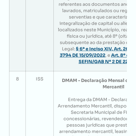
referentes aos documentos anotad
lavrados, matriculados ou regist
serventias e que caracterizem 
integralização de capital ou aliena
localizados neste Município, realiz
física ou jurídica, até 8º (oitavo
subsequente ao da prestação dos 
Legal:
§ 6º e Inciso XIV, Art. 266
3794 DE 15/09/2022
, e
Art. 8º do
SEFIN/GAB Nº 2 DE 22/12
8
ISS
DMAM - Declaração Mensal de 
Mercantil
Entrega da DMAM - Declaração
Arrendamento Mercantil, disponibili
Secretaria Municipal de Finan
concessionárias, revendedoras d
pessoas jurídicas que prestem 
arrendamento mercantil, leasing, r