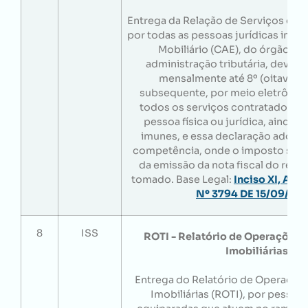
Entrega da Relação de Serviços de T
por todas as pessoas jurídicas inscr
Mobiliário (CAE), do órgão mu
administração tributária, deverã
mensalmente até 8º (oitavo) 
subsequente, por meio eletrônico,
todos os serviços contratados de 
pessoa física ou jurídica, ainda q
imunes, e essa declaração adotar
competência, onde o imposto será
da emissão da nota fiscal do resp
tomado. Base Legal:
Inciso XI, Art.
Nº 3794 DE 15/09/20
8
ISS
ROTI - Relatório de Operações 
Imobiliárias
Entrega do Relatório de Operaçõe
Imobiliárias (ROTI), por pessoas