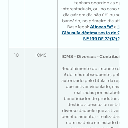
tenham ocorrido as oper
interestaduais, ou, no caso do 1
dia cair em dia não útil ou sem
bancário, no primeiro dia útil s
Base legal:
Alíneas "a"
e
"c"
,
I
Cláusula décima sexta do Con
Nº 199 DE 22/12/202
10
ICMS
ICMS - Diversos - Contribuinte
Recolhimento do imposto devido
9 do mês subsequente, pelo co
autorizado pelo titular da reparti
que estiver vinculado, nas ope
realizadas por estabeleci
beneficiador de produtos agrí
destino a pessoa ou estabel
diverso daquele que as tiver re
beneficiamento; - realizadas por 
com madeira em estado brut