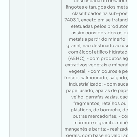
descascada ou desalburnada
lingotes e tarugos dos metais n
classificados na sub-posiçã
7403.1, exceto em se tratando d
efetuadas pelos produtores p
assim considerados os que 
metais a partir do minério; - c
granel, não destinado ao uso au
com álcool etílico hidratado c
(AEHC); - com produtos agrop
extrativos vegetais e minerais; 
vegetal; - com couros e peles
fresco, salmourado, salgado, be
industrializado; - com sucatas 
papel usado, aparas de papel, os
velho, garrafas vazias, cacos d
fragmentos, retalhos ou res
plásticos, de borracha, de tec
outras mercadorias; - com p
mármore e granito, minério d
manganês e barita; - realizadas 
gerais, com base no valor apur