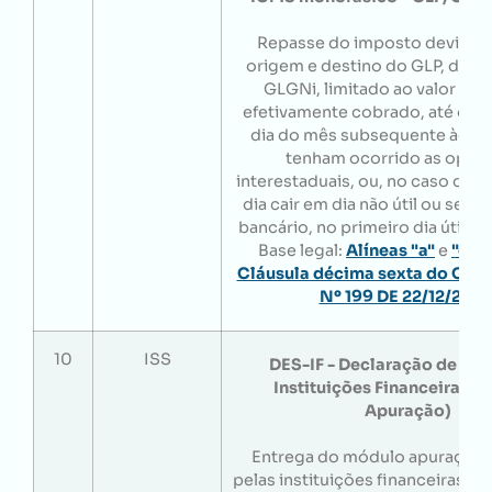
Repasse do imposto devido à
origem e destino do GLP, do 
GLGNi, limitado ao valor do
efetivamente cobrado, até o 10
dia do mês subsequente àque
tenham ocorrido as oper
interestaduais, ou, no caso do 1
dia cair em dia não útil ou sem
bancário, no primeiro dia útil s
Base legal:
Alíneas "a"
e
"c"
,
I
Cláusula décima sexta do Con
Nº 199 DE 22/12/202
10
ISS
DES-IF - Declaração de Ser
Instituições Financeiras 
Apuração)
Entrega do módulo apuração 
pelas instituições financeiras e 