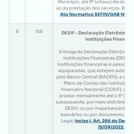
Município, até 8º (oitavo) dia do 
ao da prestação dos serviços. Base 
Ato Normativo SEFIN/GAB Nº 2 D
8
ISS
DESIF - Declaração Eletrônica d
Instituições Financeir
Entrega da Declaração Eletrônica 
Instituições Financeiras (DESIF),
instituições financeiras e pessoas j
equiparadas, que estejam autorizad
pelo Banco Central (BACEN), e obriga
Plano de Contas das Instituiçõe
Financeiro Nacional (COSIF), com 
prestar mensalmente até o 8° (oita
subsequente, por meio eletrônico, 
DESIF, ou por mapa bancário, D
bancários ou por documento equi
Legal:
Inciso I, Art. 266 do Decre
15/09/2022
.